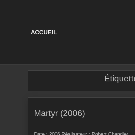
Skip
to
content
ACCUEIL
Étiquett
Martyr (2006)
Date : 2006 Réalisateur : Robert Chandler