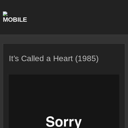
Skip
to
content
It’s Called a Heart (1985)