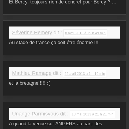
Et Bercy, toujours rien de concret pour Bercy ? …
Séverine Hemery
dit :
8 avril 2013 à 19 h 49 min
Au stade de france ça doit être énorme !!!
Mathieu Ramage
dit :
22 avril 2013 à 1 h 19 min
et la bretagne!!!!! :(
Unange Parmisvous
dit :
13 mai 2013 à 21 h 21 min
A quand la venue sur ANGERS au parc des