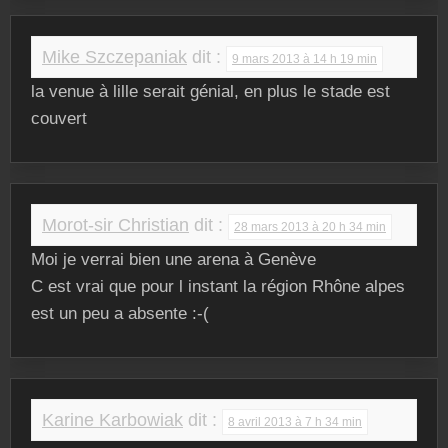
Mike Szczepaniak
dit :
9 mars 2013 à 14 h 19 min
la venue à lille serait génial, en plus le stade est
couvert
Morot-sir Christian
dit :
28 mars 2013 à 20 h 34 min
Moi je verrai bien une arena à Genève
C est vrai que pour l instant la région Rhône alpes
est un peu a absente :-(
Karine Karbowiak
dit :
8 avril 2013 à 7 h 34 min