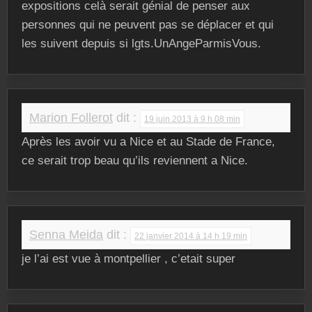
expositions celà serait génial de penser aux
personnes qui ne peuvent pas se déplacer et qui
les suivent depuis si lgts.UnAngeParmisVous.
Marion Follerot
dit :
19 juin 2013 à 9 h 08 min
Après les avoir vu a Nice et au Stade de France,
ce serait trop beau qu’ils reviennent a Nice.
Senna Meida
dit :
22 janvier 2014 à 14 h 19 min
je l’ai est vue à montpellier , c’etait super