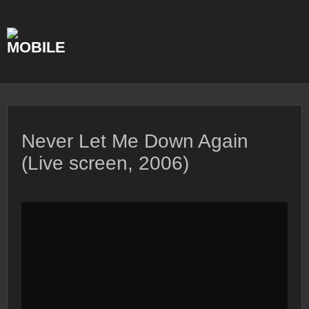
Skip
to
content
Never Let Me Down Again
(Live screen, 2006)