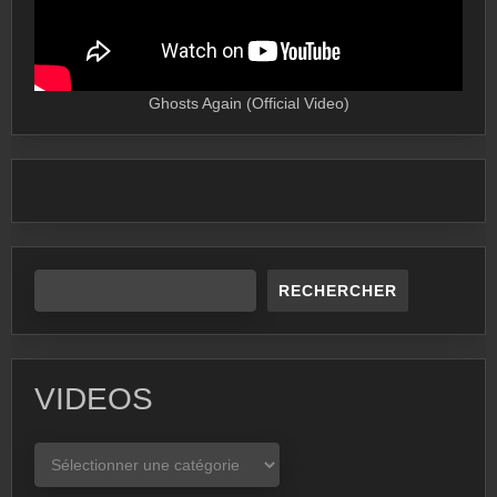
Ghosts Again (Official Video)
RECHERCHER
VIDEOS
VIDEOS