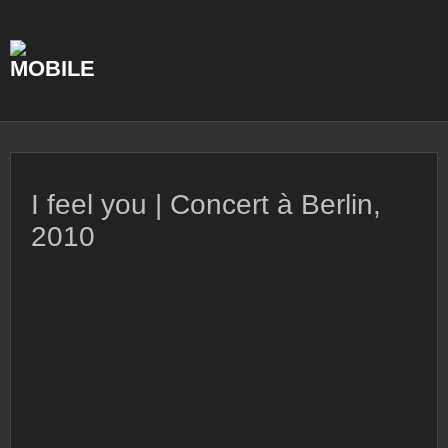
Skip
to
content
I feel you | Concert à Berlin,
2010