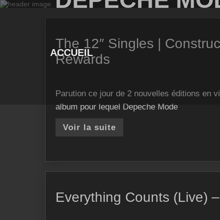
Skip
to
content
The 12″ Singles | Constru
ACCUEIL
Rewards
Parution ce jour de 2 nouvelles éditions en v
album pour lequel Depeche Mode
Voir la suite
Everything Counts (Live) 