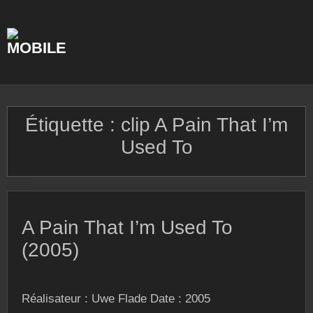
Skip
to
content
Étiquette :
clip A Pain That I’m
Used To
A Pain That I’m Used To
(2005)
Réalisateur : Uwe Flade Date : 2005