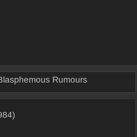
 Blasphemous Rumours
984)