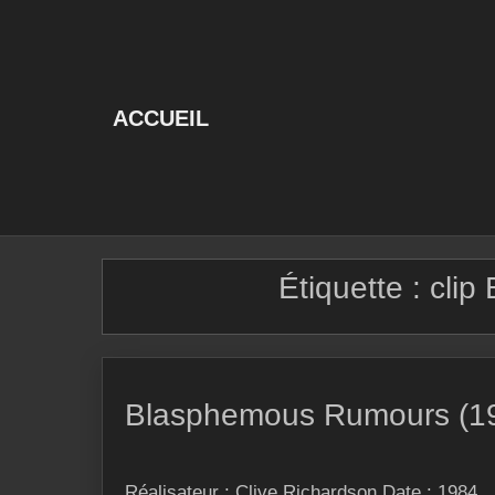
Skip
to
content
ACCUEIL
Étiquette :
clip
Blasphemous Rumours (1
Réalisateur : Clive Richardson Date : 1984