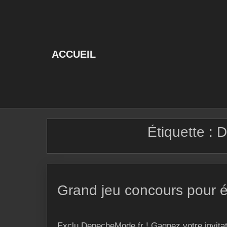
Skip
to
content
ACCUEIL
Étiquette :
D
Grand jeu concours pour é
Exclu DepecheMode.fr ! Gagnez votre invitatio