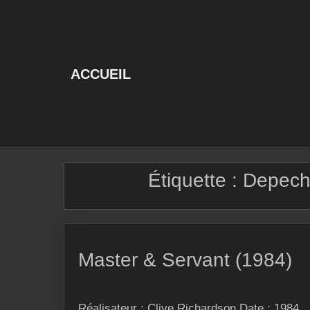
Skip
to
content
ACCUEIL
Étiquette :
Depech
Master & Servant (1984)
Réalisateur : Clive Richardson Date : 1984