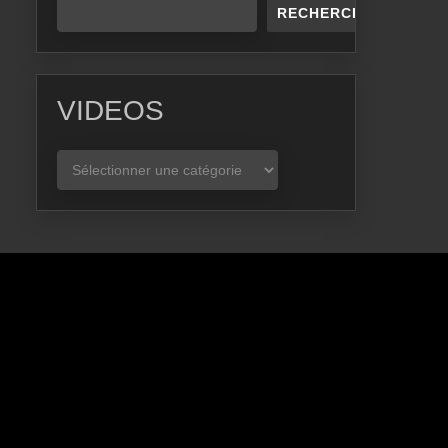
RECHERCHER
VIDEOS
VIDEOS