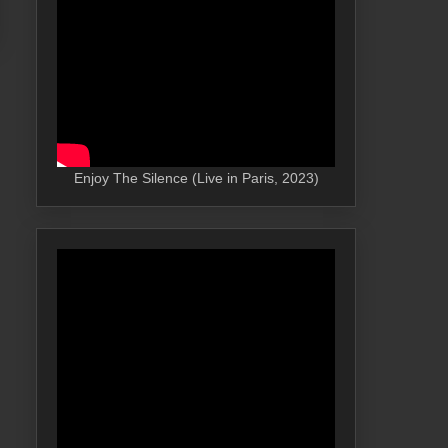
Enjoy The Silence (Live in Paris, 2023)