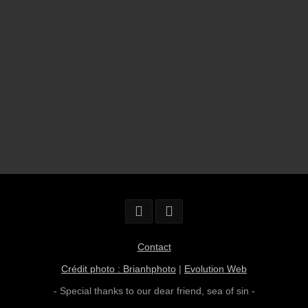
Contact
Crédit photo : Brianhphoto
|
Evolution Web
- Special thanks to our dear friend,
sea of sin
-