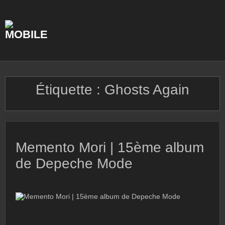
Skip
to
content
Étiquette :
Ghosts Again
Memento Mori | 15ème album
de Depeche Mode