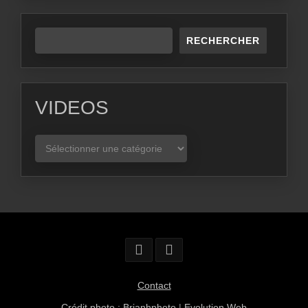
RECHERCHER
VIDEOS
VIDEOS
Contact
Crédit photo : Brianhphoto
|
Evolution Web