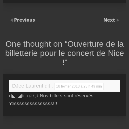
Previous
Next
One thought on “
Ouverture de la
billetterie pour le concert de Nice
!
”
DJee Laurent
dit :
18 février 2013 à 23 h 49 min
d◣_◢b ♪♫♪♫ Nos billets sont réservés…
Yesssssssssssssss!!!