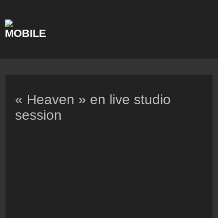
Skip
to
content
« Heaven » en live studio
session