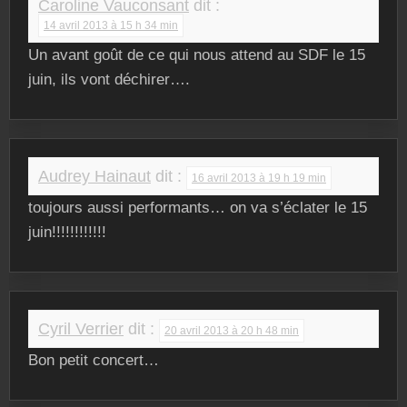
Caroline Vauconsant
dit :
14 avril 2013 à 15 h 34 min
Un avant goût de ce qui nous attend au SDF le 15
juin, ils vont déchirer….
Audrey Hainaut
dit :
16 avril 2013 à 19 h 19 min
toujours aussi performants… on va s’éclater le 15
juin!!!!!!!!!!!!
Cyril Verrier
dit :
20 avril 2013 à 20 h 48 min
Bon petit concert…