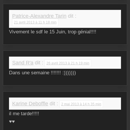
Patrice-Alexandre Tarin
dit :
21 avril 2013 à 11 h 18 min
Vivement le sdf le 15 Juin, trop génial!!!!
Sand R'a
dit :
26 avril 2013 à 21 h 19 min
Dans une semaine !!!!!!! :)))))))
Karine Deboffle
dit :
2 mai 2013 à 14 h 35 min
il me tarde!!!!!
♥♥