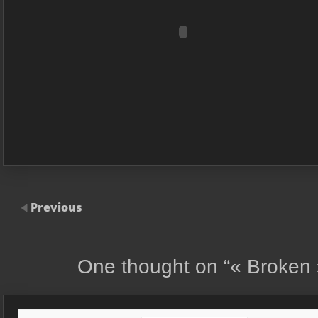
Previous
One thought on “
« Broken 