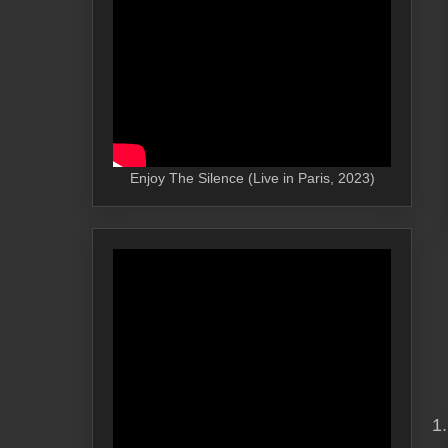
Enjoy The Silence (Live in Paris, 2023)