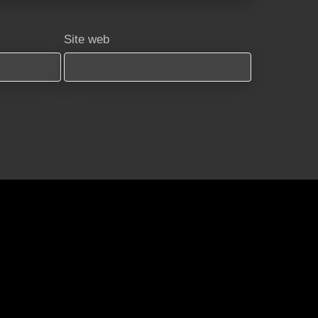
Site web