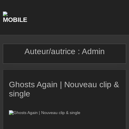
Skip
to
content
Auteur/autrice :
Admin
Ghosts Again | Nouveau clip &
single