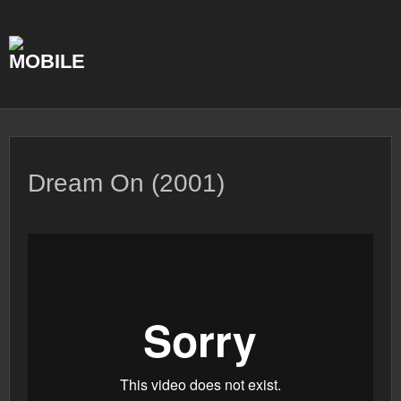
Skip
to
content
Dream On (2001)