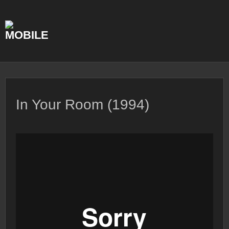
Skip
to
content
In Your Room (1994)