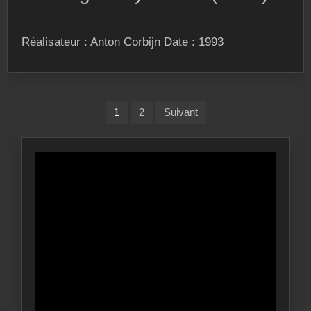
Réalisateur : Anton Corbijn Date : 1993
Pagination
1
2
Suivant
des
publications