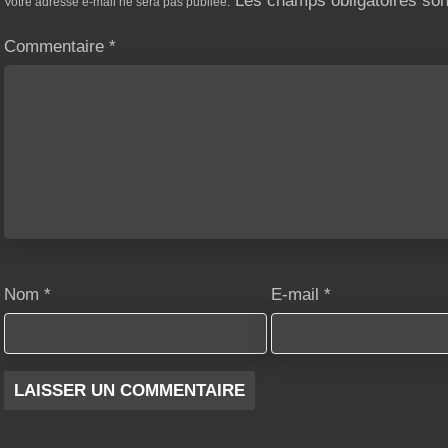
Les champs obligatoires so
Votre adresse e-mail ne sera pas publiée.
Commentaire
*
Nom
*
E-mail
*