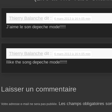
Thierry Balanche
dit :
6 mars 2013 à 16 h 05 min
J’aime le son depeche mode!!!!!
Thierry Balanche
dit :
6 mars 2013 à 16 h 05 min
Ilike the song depeche mode!!!!!!
Laisser un commentaire
Les champs obligatoires so
Votre adresse e-mail ne sera pas publiée.