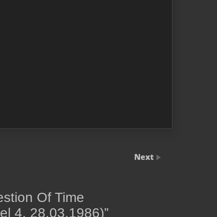
Next
stion Of Time
el 4, 28.03.1986)
”