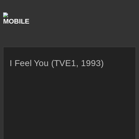
Skip
to
content
I Feel You (TVE1, 1993)