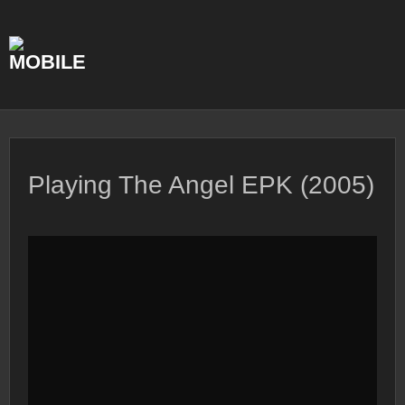
Skip
to
content
Playing The Angel EPK (2005)