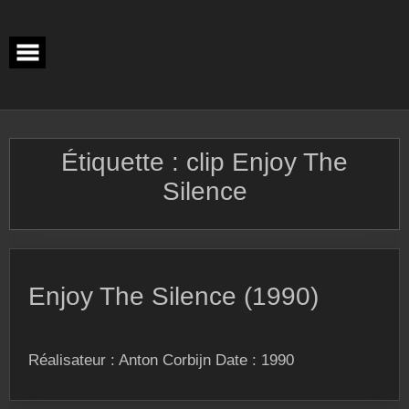
Skip
to
content
Étiquette :
clip Enjoy The
Silence
Enjoy The Silence (1990)
Réalisateur : Anton Corbijn Date : 1990