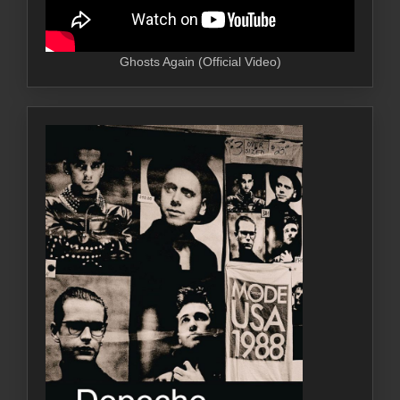
Ghosts Again (Official Video)