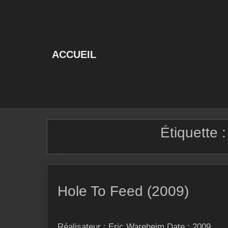
Skip
to
content
ACCUEIL
Étiquette 
Hole To Feed (2009)
Réalisateur : Eric Wareheim Date : 2009