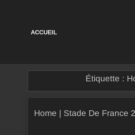
Skip
to
content
ACCUEIL
Étiquette :
H
Home | Stade De France 