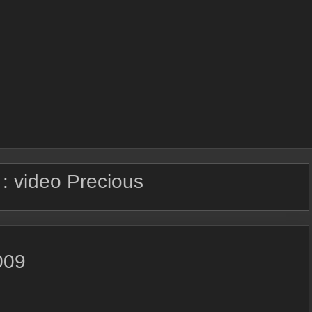
 :
video Precious
009