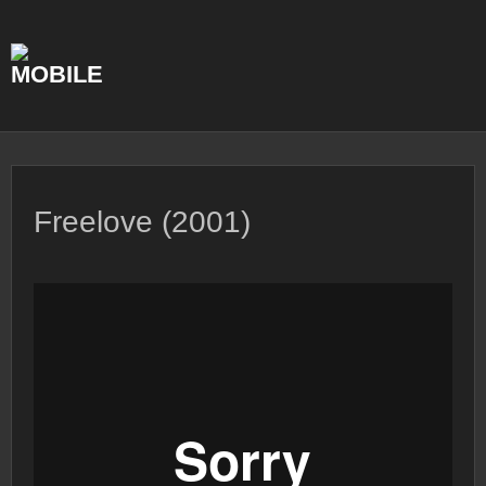
Skip
to
content
Freelove (2001)