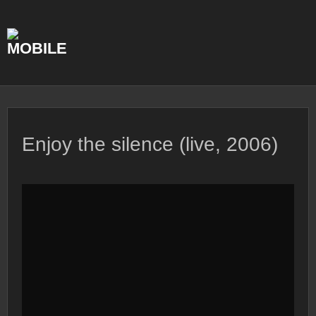
Skip
to
content
Enjoy the silence (live, 2006)