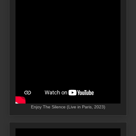
Enjoy The Silence (Live in Paris, 2023)