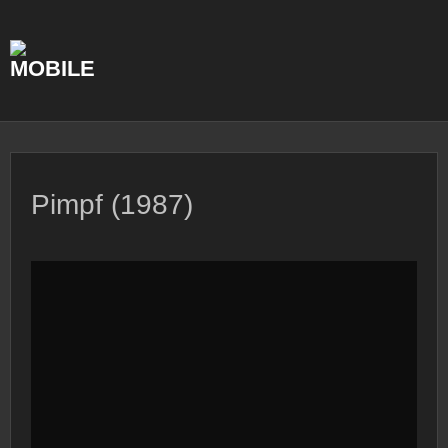
Skip
to
content
Pimpf (1987)