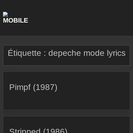
Skip
to
content
Étiquette :
depeche mode lyrics
Pimpf (1987)
Stripped (1986)